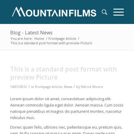
Blog - Latest News
You are here:
Home
/
Frontpage Article
/
This is a standard post format with preview Picture
This is a standard post format with
preview Picture
/
/
14/01/2012
in
Frontpage Article
,
News
by
Patrick Moore
Lorem ipsum dolor sit amet, consectetuer adipiscing elit.
Aenean commodo ligula eget dolor. Aenean massa. Cum sociis
natoque penatibus et magnis dis parturient montes, nascetur
ridiculus mus.
Donec quam felis, ultricies nec, pellentesque eu, pretium quis,
sem. Nulla consequat massa quis enim. Donec pede justo,