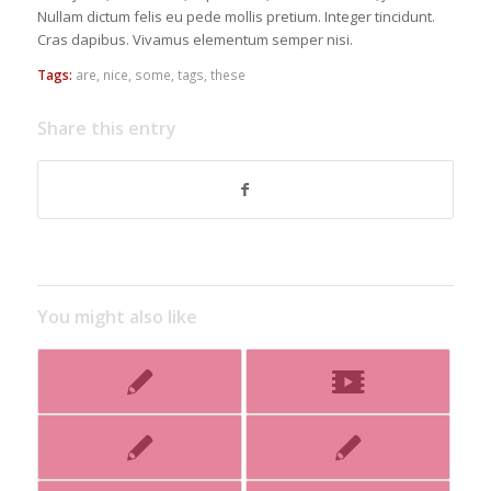
Nullam dictum felis eu pede mollis pretium. Integer tincidunt.
Cras dapibus. Vivamus elementum semper nisi.
Tags:
are
,
nice
,
some
,
tags
,
these
Share this entry
You might also like