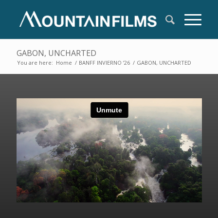
GABON, UNCHARTED
You are here:
Home
/
BANFF INVIERNO ’26
/
GABON, UNCHARTED