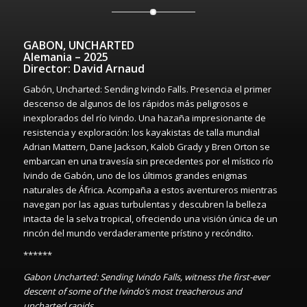
GABON, UNCHARTED
Alemania – 2025
Director: David Arnaud
Gabón, Uncharted: Sending Ivindo Falls. Presencia el primer
descenso de algunos de los rápidos más peligrosos e
inexplorados del río Ivindo. Una hazaña impresionante de
resistencia y exploración: los kayakistas de talla mundial
Adrian Mattern, Dane Jackson, Kalob Grady y Bren Orton se
embarcan en una travesía sin precedentes por el místico río
Ivindo de Gabón, uno de los últimos grandes enigmas
naturales de África. Acompaña a estos aventureros mientras
navegan por las aguas turbulentas y descubren la belleza
intacta de la selva tropical, ofreciendo una visión única de un
rincón del mundo verdaderamente prístino y recóndito.
******
Gabon Uncharted: Sending Ivindo Falls, witness the first-ever
descent of some of the Ivindo’s most treacherous and
uncharted rapids.